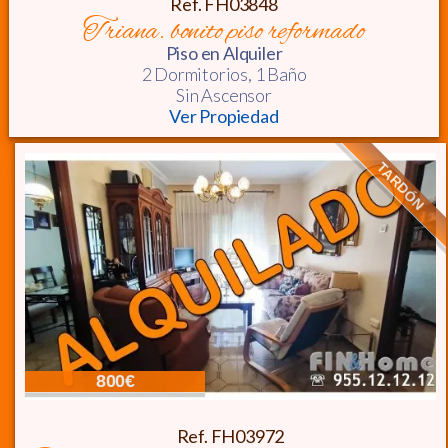
Ref. FH03848
triana. bonito piso reformado
Piso
en Alquiler
2 Dormitorios,
1 Baño
Sin Ascensor
Ver Propiedad
TARDÓN
800€
Ref. FH03972