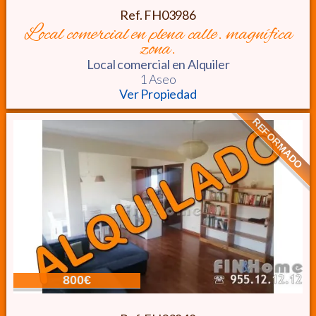
Ref. FH03986
local comercial en plena calle. magnífica
zona.
Local comercial
en Alquiler
1 Aseo
Ver Propiedad
REFORMADO
800€