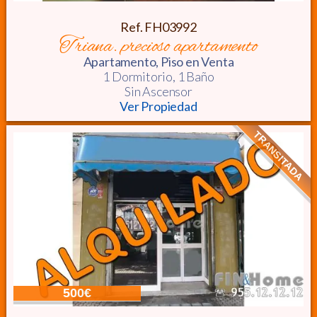
Ref. FH03992
triana. precioso apartamento
Apartamento, Piso
en Venta
1 Dormitorio,
1 Baño
Sin Ascensor
Ver Propiedad
TRANSITADA
500€