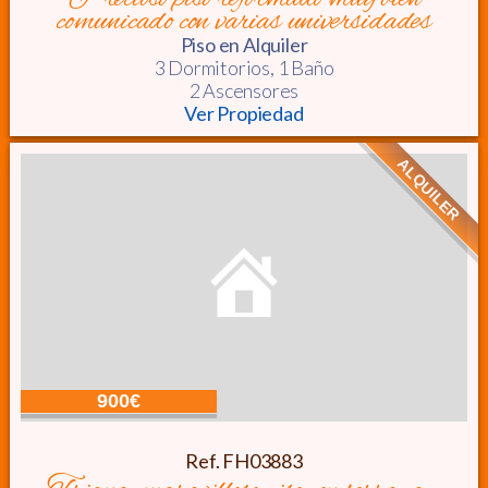
comunicado con varias universidades
Piso
en Alquiler
3 Dormitorios,
1 Baño
2 Ascensores
Ver Propiedad
ALQUILER
900€
Ref. FH03883