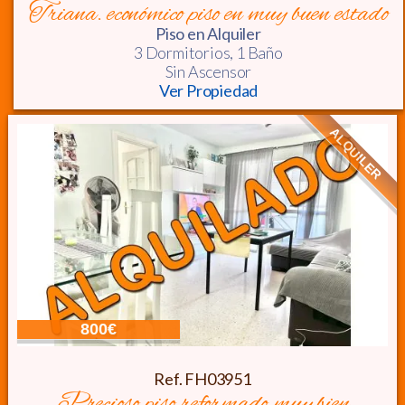
triana. económico piso en muy buen estado
Piso
en Alquiler
3 Dormitorios,
1 Baño
Sin Ascensor
Ver Propiedad
ALQUILER
800€
Ref. FH03951
precioso piso reformado muy bien