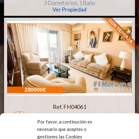
3 Dormitorios,
1 Baño
Ver Propiedad
CON TERRAZA
280000€
Ref. FH04061
piso en triana con terraza y ascensor.
antes con 3 dormitorios reformado a 2
Por favor, a continución es
Piso
en Venta
necesario que aceptes o
2 Dormitorios,
1 Baño
gestiones las Cookies