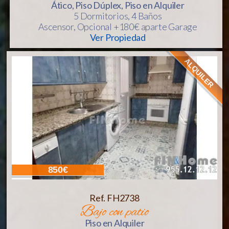
Ático, Piso Dúplex, Piso
en Alquiler
5 Dormitorios,
4 Baños
Ascensor
, Opcional +180€ aparte Garage
Ver Propiedad
ALQUILER
850€
Ref. FH2738
bajo con patio
Piso
en Alquiler