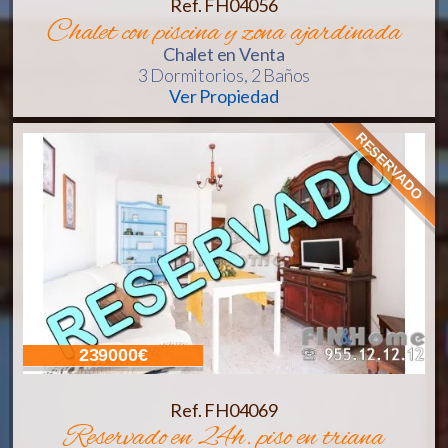
Ref. FH04056
chalet con piscina y zona ajardinada
Chalet
en Venta
3 Dormitorios,
2 Baños
Ver Propiedad
RESERVADO
239000€
Ref. FH04069
reservado en 24h. piso en triana