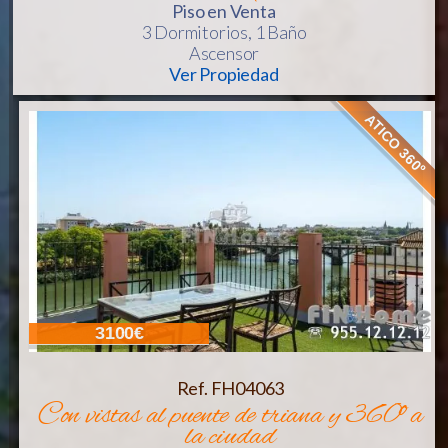
Piso
en Venta
3 Dormitorios,
1 Baño
Ascensor
Ver Propiedad
ATICO 360º
3100€
Ref. FH04063
con vistas al puente de triana y 360º a
la ciudad