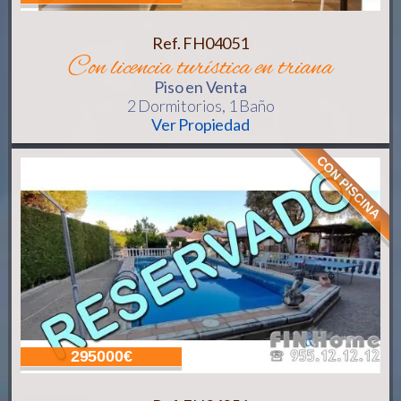
Ref. FH04051
con licencia turística en triana
Piso
en Venta
2 Dormitorios,
1 Baño
Ver Propiedad
CON PISCINA
295000€