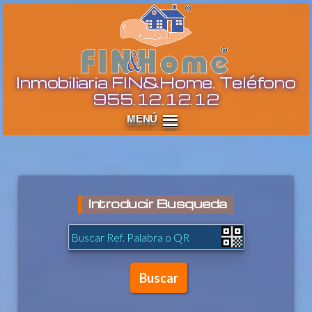
I
Inmobiliaria FIN&Home. Teléfono
955.12.12.12
Introducir Busqueda