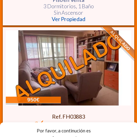
3 Dormitorios,
1 Baño
Sin Ascensor
Ver Propiedad
ALQUILADO
950€
Ref. FH03883
amplio piso con ascensor
Por favor, a continución es
Piso
en Alquiler