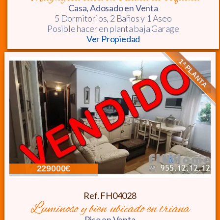
Casa, Adosado
en Venta
5 Dormitorios,
2 Baños y 1 Aseo
Posible hacer en planta baja Garage
Ver Propiedad
1ª PLANTA
229000€
Ref. FH04028
luminoso y bien ubicado en triana
Piso
en Venta