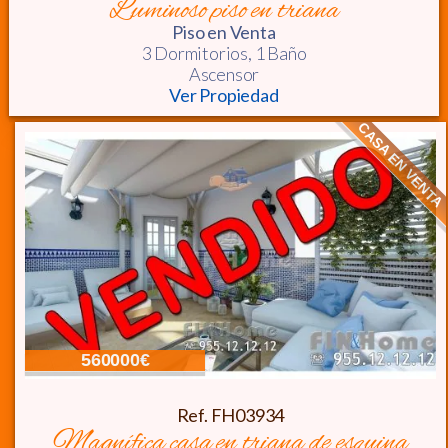
luminoso piso en triana
Piso
en Venta
3 Dormitorios,
1 Baño
Ascensor
Ver Propiedad
CASA EN VENTA
560000€
Ref. FH03934
magnífica casa en triana de esquina