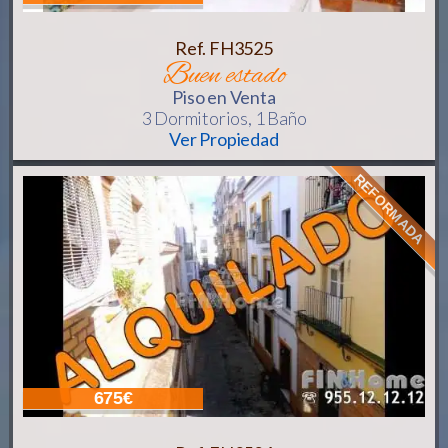
Ref. FH3525
buen estado
Piso
en Venta
3 Dormitorios,
1 Baño
Ver Propiedad
REFORMADA
675€