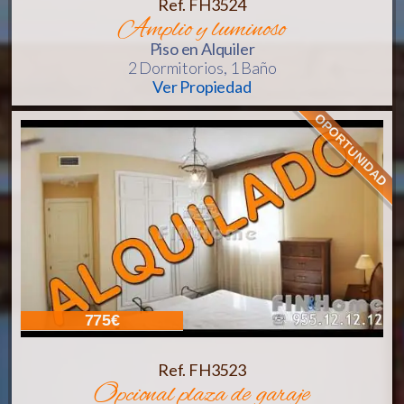
Ref. FH3524
amplio y luminoso
Piso
en Alquiler
2 Dormitorios,
1 Baño
Ver Propiedad
OPORTUNIDAD
775€
Ref. FH3523
opcional plaza de garaje