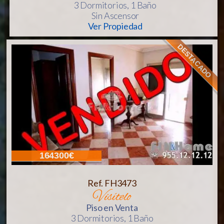
3 Dormitorios,
1 Baño
Sin Ascensor
Ver Propiedad
DESTACADO
164300€
Ref. FH3473
visítelo
Piso
en Venta
3 Dormitorios,
1 Baño