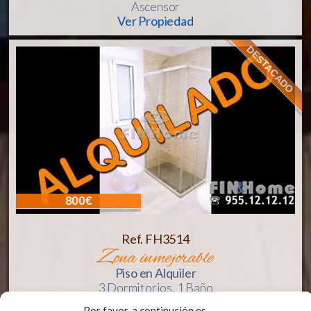
Ascensor
Ver Propiedad
DESTACADO
800€
Ref. FH3514
zona inmejorable
Piso
en Alquiler
3 Dormitorios,
1 Baño
Ascensor
Por favor, a continución es