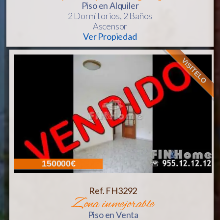
Piso
en Alquiler
2 Dormitorios,
2 Baños
Ascensor
Ver Propiedad
VISITELO
150000€
Ref. FH3292
zona inmejorable
Piso
en Venta