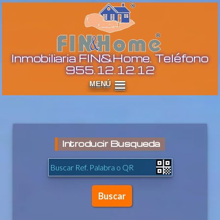
I
Inmobiliaria FIN&Home. Teléfono
955.12.12.12
Introducir Busqueda