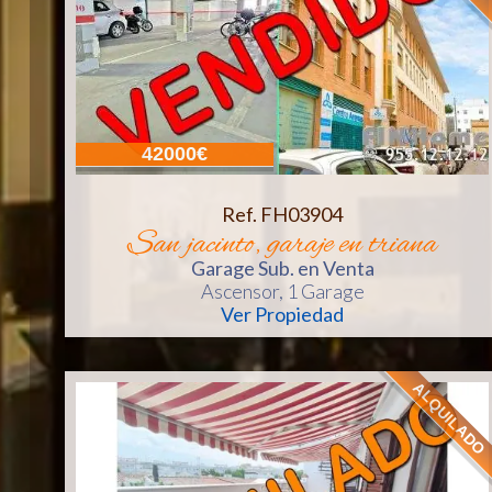
42000€
Ref. FH03904
san jacinto, garaje en triana
Garage Sub.
en Venta
Ascensor
, 1 Garage
Ver Propiedad
ALQUILADO