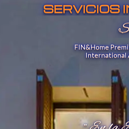
SERVICIOS 
S
FIN&Home Premio 
International
" En la 