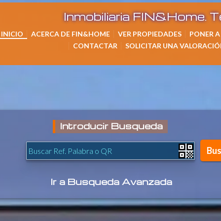
Inmobiliaria FIN&Home. 
ARIA FIN&HOME
INICIO
ACERCA DE FIN&HOME
VER PROPIEDADES
PONER A
CONTACTAR
SOLICITAR UNA VALORACIÓ
Introducir Busqueda
Ir a
Busqueda Avanzada