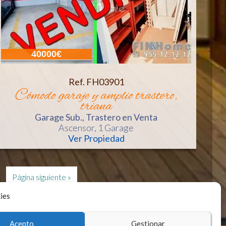
40000€
Ref. FH03901
cómodo garaje y amplio trastero,
triana
Garage Sub., Trastero
en Venta
Ascensor
, 1 Garage
Ver Propiedad
Página siguiente »
ies
Acepto
Gestionar