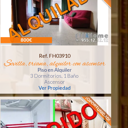
800€
Ref. FH03910
sevilla, triana, alquiler con ascensor
Piso
en Alquiler
3 Dormitorios,
1 Baño
Ascensor
Ver Propiedad
¡OPORTUNIDAD!