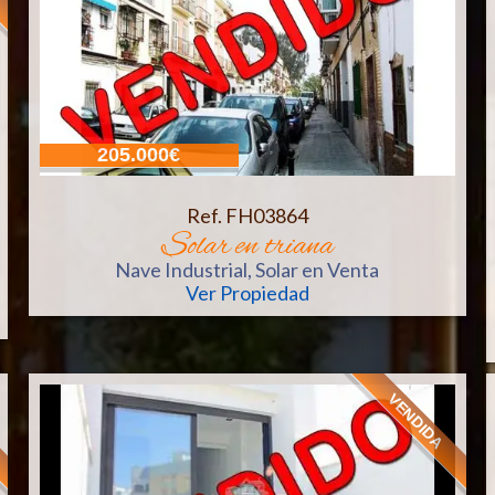
205.000€
Ref. FH03864
solar en triana
Nave Industrial, Solar
en Venta
Ver Propiedad
VENDIDA