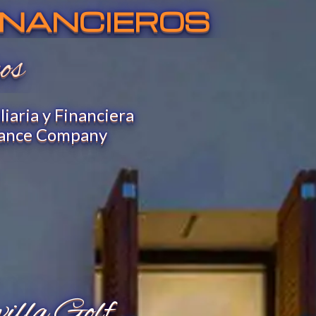
FINANCIEROS
os
aria y Financiera
inance Company
illa Golf