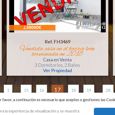
239000€
Ref. FH3469
vendida casa en el barrio león
terminada en 2018
Casa
en Venta
3 Dormitorios,
2 Baños
Ver Propiedad
17
…
…
1
15
16
18
19
28
r favor, a continución es necesario que aceptes o gestiones las Cook
ra la experiencia de visualización y se muestra