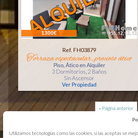
1300€
Ref. FH03879
terraza espectacular, precioso ático
Piso, Ático
en Alquiler
3 Dormitorios,
2 Baños
Sin Ascensor
Ver Propiedad
« Página anterior
Po
Utilizamos tecnologías como las cookies, si las aceptas se mejo