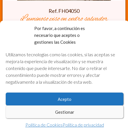
Ref. FH04050
luminoso piso en pedro salvador
Piso
en Venta
Por favor, a continución es
3 Dormitorios,
1 Baño
necesario que aceptes o
Ascensor
gestiones las Cookies
Ver Propiedad
Utilizamos tecnologías como las cookies, si las aceptas se
Copyright © 2026 · ® Inmobiliaria FIN&Home, Servicios
mejora la experiencia de visualización y se muestra
Inmobiliarios y Financieros · Teléfono 955.12.12.12 ·
Acceder
contenido que puede interesarte. No dar o retirar el
consentimiento puede mostrar errores y afectar
negativamente a la visualización de esta web.
Acepto
Gestionar
Política de Cookies
Política de privacidad