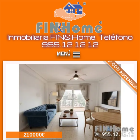
Inm
Inmobiliaria FIN&Home. Teléfono
955.12.12.12
9º CON ASCENSOR
210000€