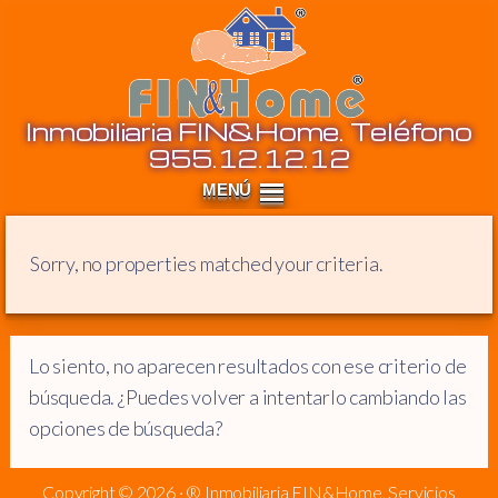
Inm
Inmobiliaria FIN&Home. Teléfono
955.12.12.12
Sorry, no properties matched your criteria.
Lo siento, no aparecen resultados con ese criterio de
búsqueda. ¿Puedes volver a intentarlo cambiando las
opciones de búsqueda?
Copyright © 2026 · ® Inmobiliaria FIN&Home, Servicios