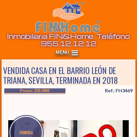
Inm
Inmobiliaria FIN&Home. Teléfono
955.12.12.12
VENDIDA CASA EN EL BARRIO LEÓN DE
TRIANA, SEVILLA, TERMINADA EN 2018
Ref.: FH3469
Precio: 239.000€
VENDIDA