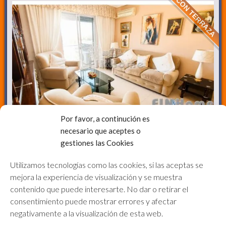
CON TERRAZA
280000€
Por favor, a continución es
necesario que aceptes o
Ref. FH04061
gestiones las Cookies
piso en triana con terraza y ascensor.
antes con 3 dormitorios reformado a 2
Utilizamos tecnologías como las cookies, si las aceptas se
Piso
en Venta
mejora la experiencia de visualización y se muestra
2 Dormitorios,
1 Baño
contenido que puede interesarte. No dar o retirar el
Ascensor
Ver inmueble
consentimiento puede mostrar errores y afectar
negativamente a la visualización de esta web.