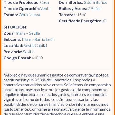
Tipo de Propiedad:
Casa
Dormitorios:
3 dormitorios
Tipo de Operación:
Venta
Baños y Aseos:
2 Baños
Estado:
Obra Nueva
Terrazas:
15m²
Certificado Energético:
C
SITUACIÓN:
Zona:
Triana – Sevilla
Subzona:
Triana - Barrio León
Localidad:
Sevilla Capital
Provincia:
Sevilla
Código Postal:
41010
*Al precio hay que sumar los gastos de compraventa, hipoteca,
escrituración y un 3,50 % de Honorarios. Los precios y
honorarios son validos salvo errata. Solicítenos sin compromiso
una cita para asesorarle sobre los gastos de la compraventa o
alquiler e hipoteca en base a los gastos, intereses e impuestos
vigentes así como de todos los trámites necesarios y las
posibilidades de compra y financiación. Le informaremos muy
gustosamente. Conforme a la normativa vigente le informamos
de que el consumidor tiene derecho a que se le entregue una