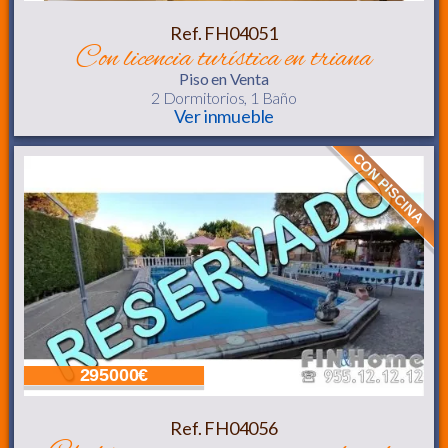
Ref. FH04051
con licencia turística en triana
Piso
en Venta
2 Dormitorios,
1 Baño
Ver inmueble
CON PISCINA
295000€
Ref. FH04056