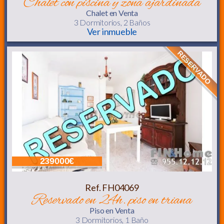
chalet con piscina y zona ajardinada
Chalet
en Venta
3 Dormitorios,
2 Baños
Ver inmueble
RESERVADO
239000€
Ref. FH04069
reservado en 24h. piso en triana
Piso
en Venta
3 Dormitorios,
1 Baño