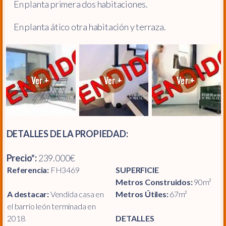
En planta primera dos habitaciones.
En planta ático otra habitación y terraza.
DETALLES DE LA PROPIEDAD:
Precio*:
239.000€
Referencia:
FH3469
SUPERFICIE
Metros Construidos:
90m²
A destacar:
Vendida casa en
Metros Útiles:
67m²
el barrio león terminada en
2018
DETALLES