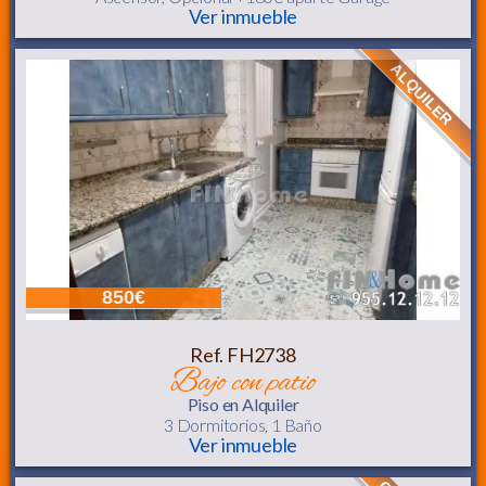
Ver inmueble
ALQUILER
850€
Ref. FH2738
bajo con patio
Piso
en Alquiler
3 Dormitorios,
1 Baño
Ver inmueble