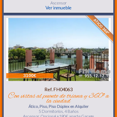
Ascensor
Ver inmueble
ATICO 360º
3100€
Ref. FH04063
con vistas al puente de triana y 360º a
la ciudad
Ático, Piso, Piso Dúplex
en Alquiler
5 Dormitorios,
4 Baños
Ascensor
, Opcional +180€ aparte Garage