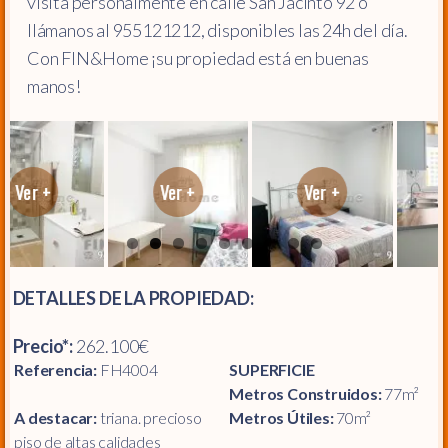
visita personalmente en calle San Jacinto 92 o
llámanos al 955121212, disponibles las 24h del día.
Con FIN&Home ¡su propiedad está en buenas
manos!
DETALLES DE LA PROPIEDAD:
Precio*:
262.100€
Referencia:
FH4004
SUPERFICIE
Metros Construidos:
77m²
A destacar:
triana. precioso
Metros Útiles:
70m²
piso de altas calidades