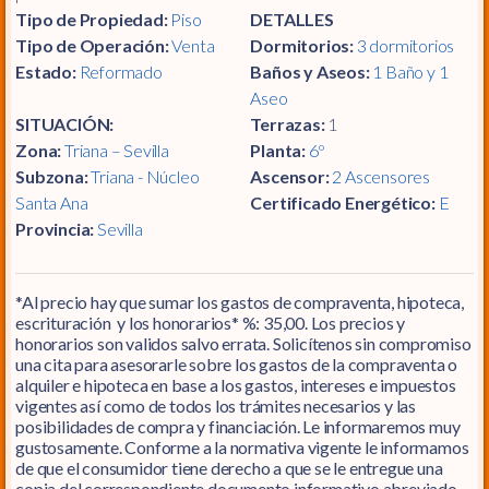
Tipo de Propiedad:
Piso
DETALLES
Tipo de Operación:
Venta
Dormitorios:
3 dormitorios
Estado:
Reformado
Baños y Aseos:
1 Baño y 1
Aseo
SITUACIÓN:
Terrazas:
1
Zona:
Triana – Sevilla
Planta:
6º
Subzona:
Triana - Núcleo
Ascensor:
2 Ascensores
Santa Ana
Certificado Energético:
E
Provincia:
Sevilla
*Al precio hay que sumar los gastos de compraventa, hipoteca,
escrituración y los honorarios* %: 35,00. Los precios y
honorarios son validos salvo errata. Solicítenos sin compromiso
una cita para asesorarle sobre los gastos de la compraventa o
alquiler e hipoteca en base a los gastos, intereses e impuestos
vigentes así como de todos los trámites necesarios y las
posibilidades de compra y financiación. Le informaremos muy
gustosamente. Conforme a la normativa vigente le informamos
de que el consumidor tiene derecho a que se le entregue una
copia del correspondiente documento informativo abreviado