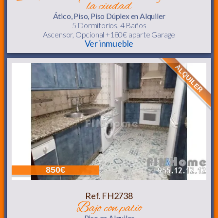
la ciudad
Ático, Piso, Piso Dúplex
en Alquiler
5 Dormitorios,
4 Baños
Ascensor
, Opcional +180€ aparte Garage
Ver inmueble
ALQUILER
850€
Ref. FH2738
bajo con patio
Piso
en Alquiler