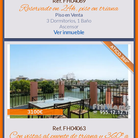
Ref. FH04069
reservado en 24h. piso en triana
Piso
en Venta
3 Dormitorios,
1 Baño
Ascensor
Ver inmueble
ATICO 360º
3100€
Ref. FH04063
con vistas al puente de triana y 360º a