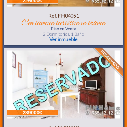
225000€
Ref. FH04051
con licencia turística en triana
Piso
en Venta
2 Dormitorios,
1 Baño
Ver inmueble
RESERVADO
239000€