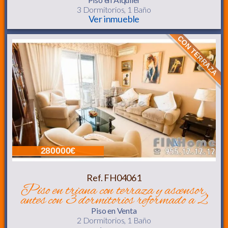
3 Dormitorios,
1 Baño
Ver inmueble
CON TERRAZA
280000€
Ref. FH04061
piso en triana con terraza y ascensor.
antes con 3 dormitorios reformado a 2
Piso
en Venta
2 Dormitorios,
1 Baño