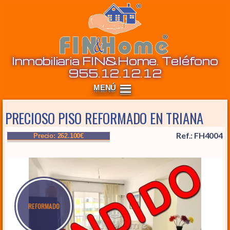
Inm
Inmobiliaria FIN&Home. Teléfono
955.12.12.12
PRECIOSO PISO REFORMADO EN TRIANA
Ref.: FH4004
Precio: 262.100€
REFORMADO