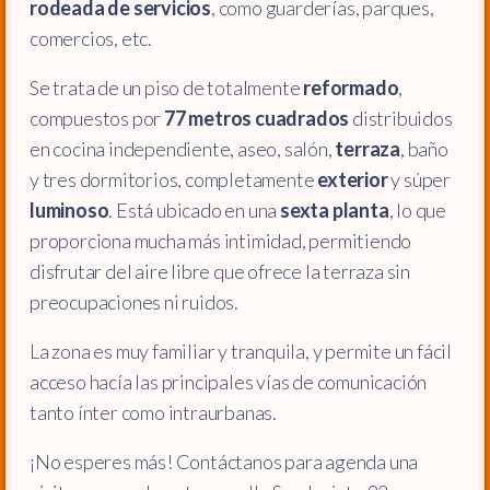
rodeada de servicios
, como guarderías, parques,
comercios, etc.
Se trata de un piso de totalmente
reformado
,
compuestos por
77 metros cuadrados
distribuidos
en cocina independiente, aseo, salón,
terraza
, baño
y tres dormitorios, completamente
exterior
y súper
luminoso
. Está ubicado en una
sexta planta
, lo que
proporciona mucha más intimidad, permitiendo
disfrutar del aire libre que ofrece la terraza sin
preocupaciones ni ruidos.
La zona es muy familiar y tranquila, y permite un fácil
acceso hacía las principales vías de comunicación
tanto ínter como intraurbanas.
¡No esperes más! Contáctanos para agenda una