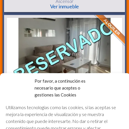
Ascensor
Ver inmueble
ALQUILER
925€
Por favor, a continución es
necesario que aceptes o
gestiones las Cookies
Ref. FH04071
2ª planta con ascensor
Utilizamos tecnologías como las cookies, si las aceptas se
Piso
en Alquiler
mejora la experiencia de visualización y se muestra
3 Dormitorios,
1 Baño
Ascensor
contenido que puede interesarte. No dar o retirar el
Ver inmueble
consentimiento puede mostrar errores y afectar