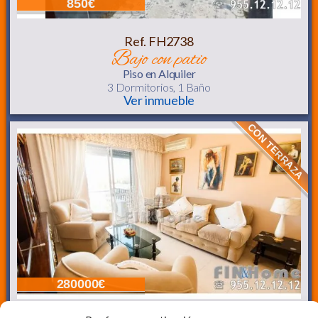
850€
Ref. FH2738
bajo con patio
Piso
en Alquiler
3 Dormitorios,
1 Baño
Ver inmueble
CON TERRAZA
280000€