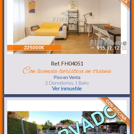
225000€
Ref. FH04051
con licencia turística en triana
Piso
en Venta
2 Dormitorios,
1 Baño
Ver inmueble
CON PISCINA