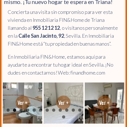
mismo. ¡Tu nuevo hogar te espera en Triana!
Concierta una visita sin compromiso para ver esta
vivienda en Inmobiliaria FIN&Home de Triana
llamando al
955 12 12 12
, o visítanos personalmente
en la
Calle San Jacinto, 92
, Sevilla. En Inmobiliaria
FIN&Home está “tu propiedad en buenas manos”.
En Inmobiliaria FIN&Home, estamos aquí para
ayudarte a encontrar tu hogar ideal en Sevilla. ¡No
dudes en contactarnos! Web: finandhome.com