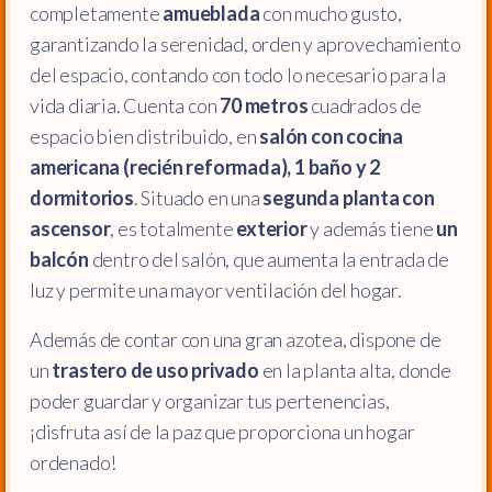
completamente
amueblada
con mucho gusto,
garantizando la serenidad, orden y aprovechamiento
del espacio, contando con todo lo necesario para la
vida diaria. Cuenta con
70 metros
cuadrados de
espacio bien distribuido, en
salón con cocina
americana (recién reformada), 1 baño y 2
dormitorios
. Situado en una
segunda planta con
ascensor
, es totalmente
exterior
y además tiene
un
balcón
dentro del salón, que aumenta la entrada de
luz y permite una mayor ventilación del hogar.
Además de contar con una gran azotea, dispone de
un
trastero de uso privado
en la planta alta, donde
poder guardar y organizar tus pertenencias,
¡disfruta así de la paz que proporciona un hogar
ordenado!