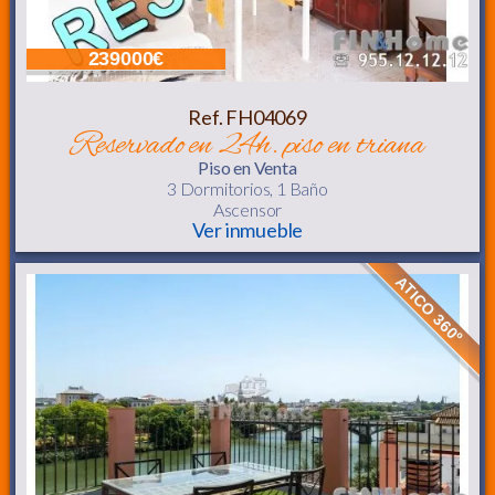
239000€
Ref. FH04069
reservado en 24h. piso en triana
Piso
en Venta
3 Dormitorios,
1 Baño
Ascensor
Ver inmueble
ATICO 360º