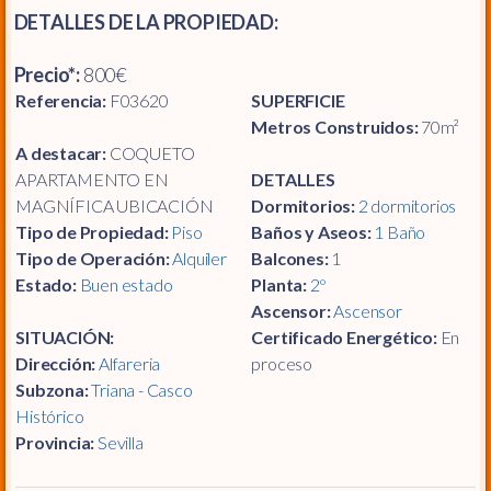
DETALLES DE LA PROPIEDAD:
Precio*:
800€
Referencia:
F03620
SUPERFICIE
Metros Construidos:
70m²
A destacar:
COQUETO
APARTAMENTO EN
DETALLES
MAGNÍFICA UBICACIÓN
Dormitorios:
2 dormitorios
Tipo de Propiedad:
Piso
Baños y Aseos:
1 Baño
Tipo de Operación:
Alquiler
Balcones:
1
Estado:
Buen estado
Planta:
2º
Ascensor:
Ascensor
SITUACIÓN:
Certificado Energético:
En
Dirección:
Alfareria
proceso
Subzona:
Triana - Casco
Histórico
Provincia:
Sevilla