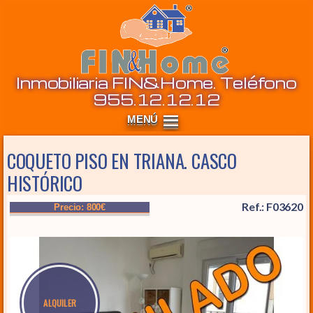
Inm
Inmobiliaria FIN&Home. Teléfono
955.12.12.12
COQUETO PISO EN TRIANA. CASCO
HISTÓRICO
Ref.: F03620
Precio: 800€
ALQUILER