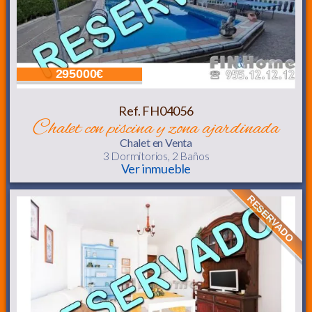
295000€
Ref. FH04056
chalet con piscina y zona ajardinada
Chalet
en Venta
3 Dormitorios,
2 Baños
Ver inmueble
RESERVADO