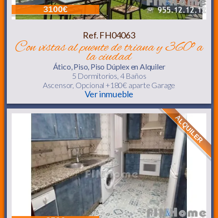
3100€
Ref. FH04063
con vistas al puente de triana y 360º a
la ciudad
Ático, Piso, Piso Dúplex
en Alquiler
5 Dormitorios,
4 Baños
Ascensor
, Opcional +180€ aparte Garage
Ver inmueble
ALQUILER