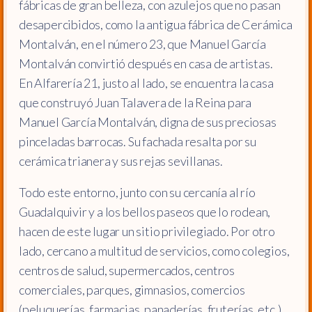
fábricas de gran belleza, con azulejos que no pasan
desapercibidos, como la antigua fábrica de Cerámica
Montalván, en el número 23, que Manuel García
Montalván convirtió después en casa de artistas.
En Alfarería 21, justo al lado, se encuentra la casa
que construyó Juan Talavera de la Reina para
Manuel García Montalván, digna de sus preciosas
pinceladas barrocas. Su fachada resalta por su
cerámica trianera y sus rejas sevillanas.
Todo este entorno, junto con su cercanía al río
Guadalquivir y a los bellos paseos que lo rodean,
hacen de este lugar un sitio privilegiado. Por otro
lado, cercano a multitud de servicios, como colegios,
centros de salud, supermercados, centros
comerciales, parques, gimnasios, comercios
(peluquerías, farmacias, panaderías, fruterías, etc.),