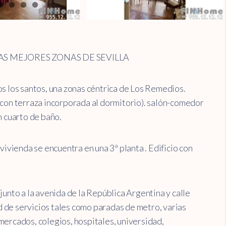
AS MEJORES ZONAS DE SEVILLA
os los santos, una zonas céntrica de Los Remedios.
 con terraza incorporada al dormitorio). salón-comedor
n cuarto de baño.
vivienda se encuentra en una 3ª planta . Edificio con
junto a la avenida de la República Argentina y calle
 de servicios tales como paradas de metro, varias
mercados, colegios, hospitales, universidad,