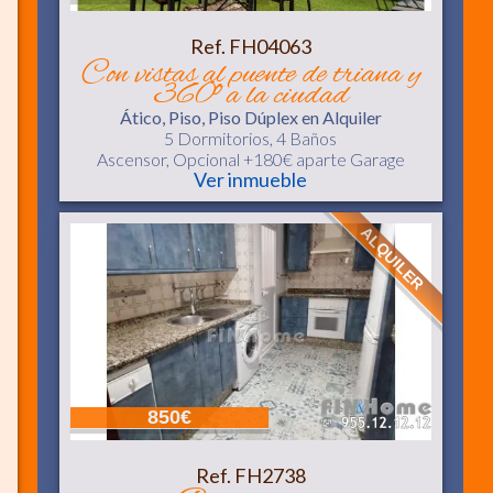
Ref. FH04063
con vistas al puente de triana y
360º a la ciudad
Ático, Piso, Piso Dúplex
en Alquiler
5 Dormitorios,
4 Baños
Ascensor
, Opcional +180€ aparte Garage
Ver inmueble
ALQUILER
850€
Ref. FH2738