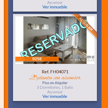
Ascensor
Ver inmueble
ALQUILER
925€
Ref. FH04071
2ª planta con ascensor
Piso
en Alquiler
3 Dormitorios,
1 Baño
Ascensor
Ver inmueble