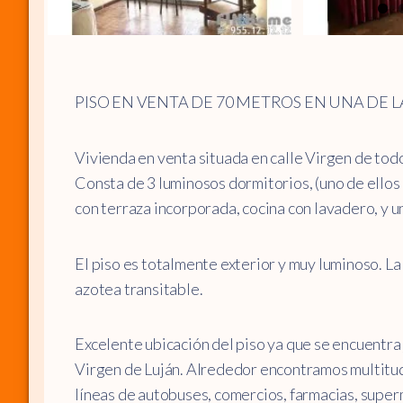
PISO EN VENTA DE 70 METROS EN UNA DE L
Vivienda en venta situada en calle Virgen de tod
Consta de 3 luminosos dormitorios, (uno de ellos
con terraza incorporada, cocina con lavadero, y u
El piso es totalmente exterior y muy luminoso. La 
azotea transitable.
Excelente ubicación del piso ya que se encuentra 
Virgen de Luján. Alrededor encontramos multitud
líneas de autobuses, comercios, farmacias, super