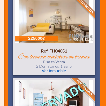
LIC.TURÍSTICA
225000€
Ref. FH04051
con licencia turística en triana
Piso
en Venta
2 Dormitorios,
1 Baño
Ver inmueble
RESERVADO