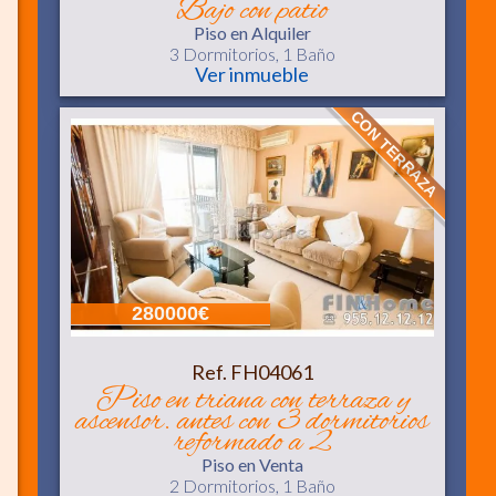
bajo con patio
Piso
en Alquiler
3 Dormitorios,
1 Baño
Ver inmueble
CON TERRAZA
280000€
Ref. FH04061
piso en triana con terraza y
ascensor. antes con 3 dormitorios
reformado a 2
Piso
en Venta
2 Dormitorios,
1 Baño