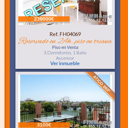
239000€
Ref. FH04069
reservado en 24h. piso en triana
Piso
en Venta
3 Dormitorios,
1 Baño
Ascensor
Ver inmueble
ATICO 360º
3100€