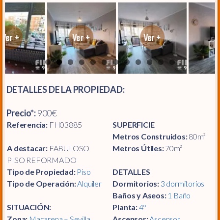
DETALLES DE LA PROPIEDAD:
Precio*:
900€
Referencia:
FH03885
SUPERFICIE
Metros Construidos:
80m²
A destacar:
FABULOSO
Metros Útiles:
70m²
PISO REFORMADO
Tipo de Propiedad:
Piso
DETALLES
Tipo de Operación:
Alquiler
Dormitorios:
3 dormitorios
Baños y Aseos:
1 Baño
SITUACIÓN:
Planta:
4º
Zona:
Macarena – Sevilla
Ascensor:
Ascensor