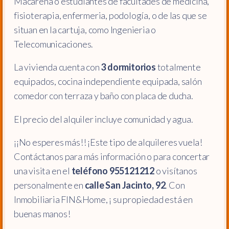
Macarena o estudiantes de facultades de medicina,
fisioterapia, enfermeria, podología, o de las que se
situan en la cartuja, como Ingenieria o
Telecomunicaciones.
La vivienda cuenta con
3 dormitorios
totalmente
equipados, cocina independiente equipada, salón
comedor con terraza y baño con placa de ducha.
El precio del alquiler incluye comunidad y agua.
¡¡No esperes más!! ¡Este tipo de alquileres vuela!
Contáctanos para más información o para concertar
una visita en el
teléfono 955121212
o visítanos
personalmente en
calle San Jacinto, 92
. Con
Inmobiliaria FIN&Home, ¡ su propiedad está en
buenas manos!