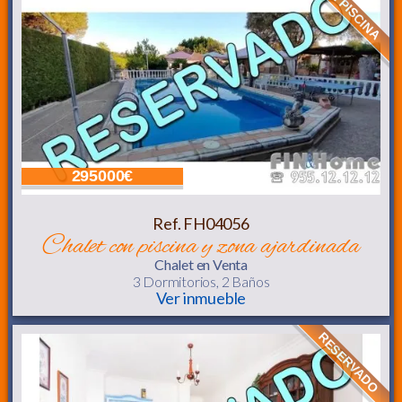
CON PISCINA
295000€
Ref. FH04056
chalet con piscina y zona ajardinada
Chalet
en Venta
3 Dormitorios,
2 Baños
Ver inmueble
RESERVADO