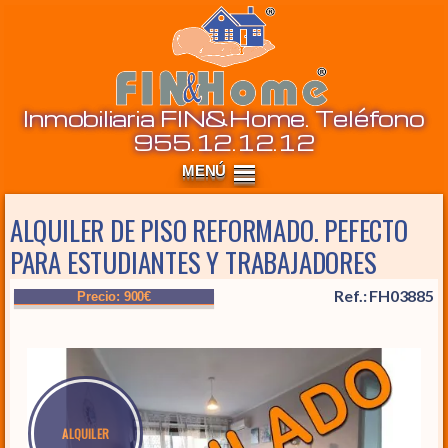
Inm
Inmobiliaria FIN&Home. Teléfono
955.12.12.12
ALQUILER DE PISO REFORMADO. PEFECTO
PARA ESTUDIANTES Y TRABAJADORES
Ref.: FH03885
Precio: 900€
ALQUILER