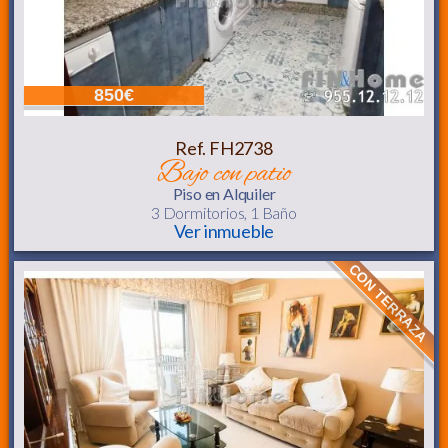
850€
Ref. FH2738
bajo con patio
Piso
en Alquiler
3 Dormitorios,
1 Baño
Ver inmueble
CON TERRAZA