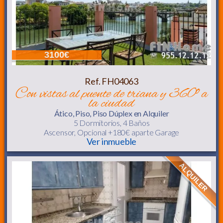
3100€
Ref. FH04063
con vistas al puente de triana y 360º a
la ciudad
Ático, Piso, Piso Dúplex
en Alquiler
5 Dormitorios,
4 Baños
Ascensor
, Opcional +180€ aparte Garage
Ver inmueble
ALQUILER