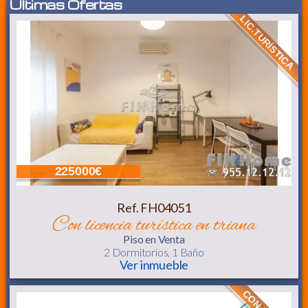
Últimas Ofertas
LIC.TURÍSTICA
225000€
Ref. FH04051
con licencia turística en triana
Piso
en Venta
2 Dormitorios,
1 Baño
Ver inmueble