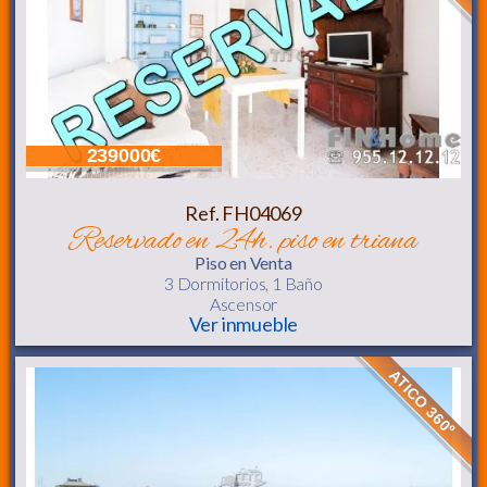
239000€
Ref. FH04069
reservado en 24h. piso en triana
Piso
en Venta
3 Dormitorios,
1 Baño
Ascensor
Ver inmueble
ATICO 360º