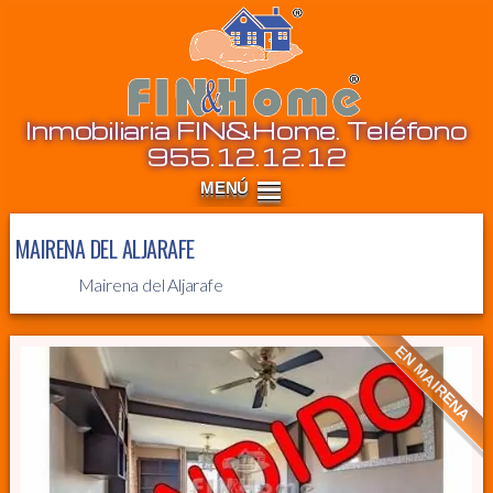
Inm
Inmobiliaria FIN&Home. Teléfono
955.12.12.12
MAIRENA DEL ALJARAFE
Mairena del Aljarafe
EN MAIRENA