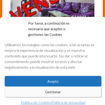
149000€
Por favor, a continución es
necesario que aceptes o
gestiones las Cookies
Ref. FH03559
piso seminuevo, amplio y cercano al metro
Utilizamos tecnologías como las cookies, si las aceptas se
Piso
en Venta
mejora la experiencia de visualización y se muestra
3 Dormitorios,
2 Baños
contenido que puede interesarte. No dar o retirar el
Ascensor
, OPCIONAL Garage
Ver Propiedad
consentimiento puede mostrar errores y afectar
negativamente a la visualización de esta web.
Copyright © 2026 · ® Inmobiliaria FIN&Home, Servicios
Inmobiliarios y Financieros · Teléfono 955.12.12.12 ·
Acceder
Acepto
Gestionar
Política de Cookies
Política de privacidad